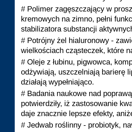
# Polimer zagęszczający w prosz
kremowych na zimno, pełni funkc
stabilizatora substancji aktywny
# Potrójny żel hialuronowy - zaw
wielkościach cząsteczek, które na
# Oleje z łubinu, pigwowca, komp
odżywiają, uszczelniają barierę l
działają wypełniająco.
# Badania naukowe nad poprawą s
potwierdziły, iż zastosowanie kw
daje znacznie lepsze efekty, ani
# Jedwab roślinny - probiotyk, na