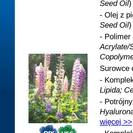
Seed Oil
- Olej z 
Seed Oil
- Polimer
Acrylate/
Copolyme
Surowce 
- Komple
Lipida; C
- Potrójny
Hyalurona
więcej >>