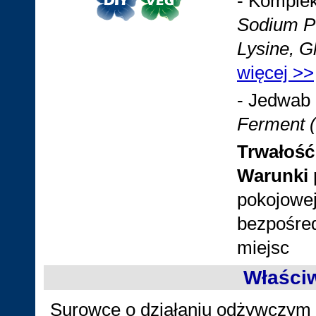
- Komplek
Sodium PC
Lysine, Gl
więcej >>
- Jedwab 
Ferment (
Trwałość
Warunki 
pokojowej
bezpośred
miejsc
Właści
Surowce o działaniu odżywczym i