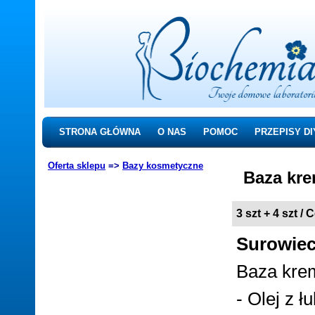
STRONA GŁÓWNA
O NAS
POMOC
PRZEPISY DI
Oferta sklepu
=>
Bazy kosmetyczne
Baza kr
3 szt + 4 szt / 
Surowie
Baza krem
- Olej z ł