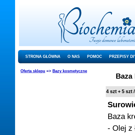
STRONA GŁÓWNA
O NAS
POMOC
PRZEPISY DI
Oferta sklepu
=>
Bazy kosmetyczne
Baza 
4 szt + 5 szt 
Surowi
Baza kr
- Olej z