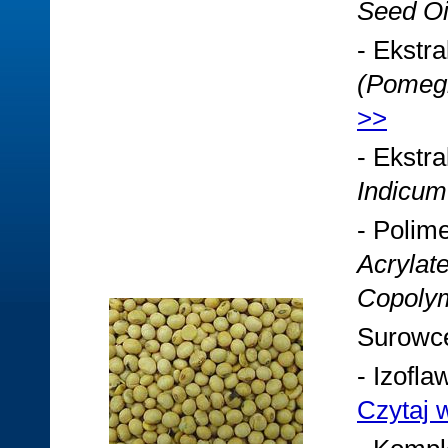
Seed Oi
- Ekstr
(Pomegr
>>
- Ekstr
Indicum
- Polim
Acrylat
Copoly
Surowce
- Izofl
Czytaj 