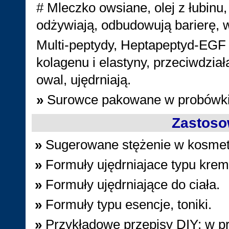
# Mleczko owsiane, olej z łubinu
odżywiają, odbudowują barierę, w
Multi-peptydy, Heptapeptyd-EGF 
kolagenu i elastyny, przeciwdział
owal, ujędrniają.
»
Surowce pakowane w probówki z
Zastoso
»
Sugerowane stężenie w kosme
»
Formuły ujędrniajace typu krem,
»
Formuły ujędrniające do ciała.
»
Formuły typu esencje, toniki.
»
Przykładowe przepisy DIY: w p