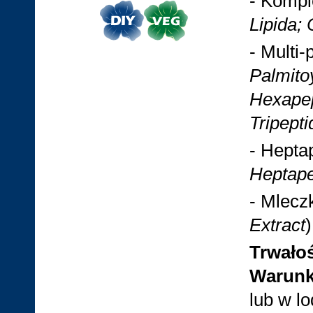
- Kompl
Lipida;
- Multi
Palmitoy
Hexapept
Tripepti
- Hepta
Heptape
- Mlecz
Extract
Trwało
Warunk
lub w l