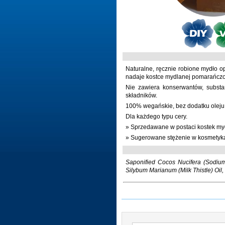
Naturalne, ręcznie robione mydło op
nadaje kostce mydlanej pomarańcz
Nie zawiera konserwantów, substa
składników.
100% wegańskie, bez dodatku olej
Dla każdego typu cery.
» Sprzedawane w postaci kostek myd
» Sugerowane stężenie w kosmetyk
Saponified Cocos Nucifera (Sodium
Silybum Marianum (Milk Thistle) Oi