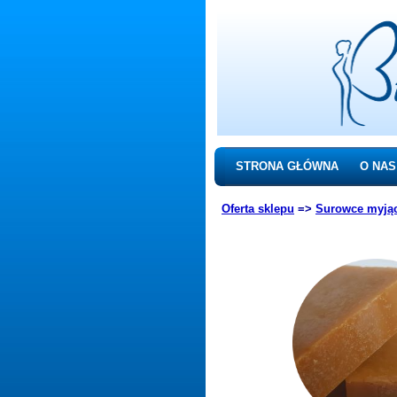
STRONA GŁÓWNA
O NAS
Oferta sklepu
=>
Surowce myją