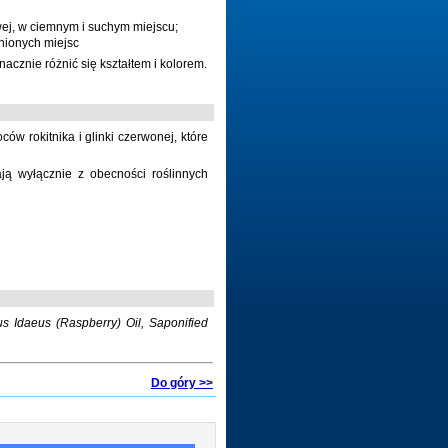
ej, w ciemnym i suchym miejscu;
nionych miejsc
acznie różnić się kształtem i kolorem.
w rokitnika i glinki czerwonej, które
ją wyłącznie z obecności roślinnych
s Idaeus (Raspberry) Oil, Saponified
Do góry >>