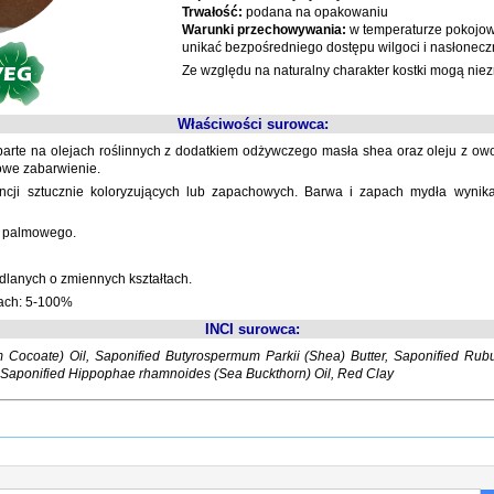
Trwałość:
podana na opakowaniu
Warunki przechowywania:
w temperaturze pokojow
unikać bezpośredniego dostępu wilgoci i nasłonecz
Ze względu na naturalny charakter kostki mogą niezn
Właściwości surowca:
arte na olejach roślinnych z dodatkiem odżywczego masła shea oraz oleju z owocó
owe zabarwienie.
ncji sztucznie koloryzujących lub zapachowych. Barwa i zapach mydła wynika
u palmowego.
lanych o zmiennych kształtach.
ach: 5-100%
INCI surowca:
 Cocoate) Oil, Saponified Butyrospermum Parkii (Shea) Butter, Saponified Rubu
l, Saponified Hippophae rhamnoides (Sea Buckthorn) Oil, Red Clay