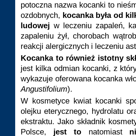
potoczna nazwa kocanki to nieśmi
ozdobnych,
kocanka była od ki
ludowej
w leczeniu zapaleń, ka
zapaleniu żył, chorobach wątr
reakcji alergicznych i leczeniu as
Kocanka to również istotny skł
jest kilka odmian kocanki, z któ
wykazuje oferowana kocanka wło
Angustifolium
).
W kosmetyce kwiat kocanki spo
olejku eterycznego, hydrolatu o
ekstraktu. Jako składnik kosmet
Polsce,
jest to
natomiast
n