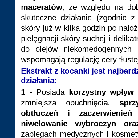
maceratów
, ze względu na dobr
skuteczne działanie (zgodnie 
skóry już w kilka godzin po nało
pielęgnacji skóry suchej i delikatn
do olejów niekomedogennych (
wspomagają regulację cery tłustej
Ekstrakt z kocanki jest najbard
działania:
1
- Posiada
korzystny wpływ
zmniejsza opuchnięcia,
sprz
obtłuczeń i zaczerwienień
niwelowanie wybroczyn ora
zabiegach medycznych i kosmet