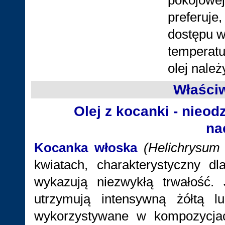
pokojowej 
preferuje
dostępu wi
temperatu
olej nale
Właści
Olej z kocanki - nieo
na
Kocanka włoska
(Helichrysum 
kwiatach, charakterystyczny d
wykazują niezwykłą trwałość.
utrzymują intensywną żółtą l
wykorzystywane w kompozycjac