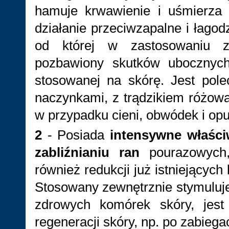
hamuje krwawienie i uśmierza 
działanie przeciwzapalne i łago
od której w zastosowaniu ze
pozbawiony skutków ubocznych
stosowanej na skórę. Jest pol
naczynkami, z trądzikiem różowa
w przypadku cieni, obwódek i opu
2
- Posiada
intensywne właściw
zabliźnianiu ran
pourazowych, 
również redukcji już istniejących
Stosowany zewnętrznie stymuluj
zdrowych komórek skóry, jest
regeneracji skóry, np. po zabiega