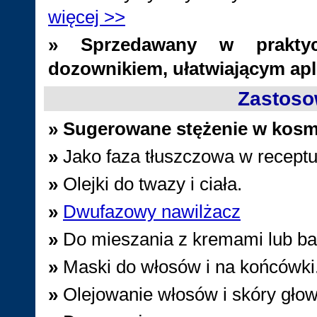
więcej >>
»
Sprzedawany w praktycz
dozownikiem, ułatwiającym apli
Zastoso
»
Sugerowane stężenie w kosm
»
Jako faza tłuszczowa w recept
»
Olejki do twazy i ciała.
»
Dwufazowy nawilżacz
»
Do mieszania z kremami lub b
»
Maski do włosów i na końcówki
»
Olejowanie włosów i skóry gło