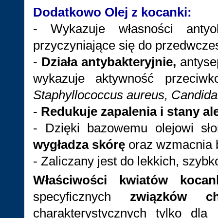
Dodatkowo Olej z kocanki:
- Wykazuje własności antyo
przyczyniające się do przedwcze
-
Działa antybakteryjnie,
antyse
wykazuje aktywność przeciwk
Staphyllococcus aureus, Candida
-
Redukuje zapalenia i stany al
- Dzięki bazowemu olejowi s
wygładza skórę
oraz wzmacnia b
- Zaliczany jest do lekkich, szyb
Właściwości kwiatów kocank
specyficznych
związków ch
charakterystycznych tylko dla