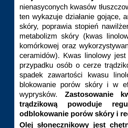
nienasyconych kwasów tłuszczo
ten wykazuje działanie gojące, a
skóry, poprawia stopień nawilżen
metabolizm skóry (kwas linolo
komórkowej oraz wykorzystywan
ceramidów). Kwas linolowy jest
przypadku osób o cerze trądzi
spadek zawartości kwasu lino
blokowanie porów skóry i w ef
wyprysków.
Zastosowanie k
trądzikową powoduje regu
odblokowanie porów skóry i re
Olej słonecznikowy jest chęt