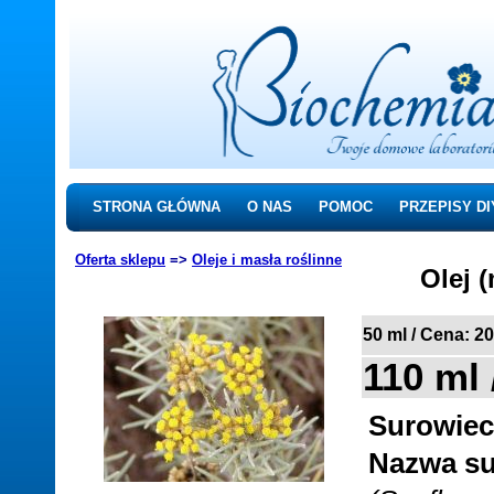
STRONA GŁÓWNA
O NAS
POMOC
PRZEPISY DI
Oferta sklepu
=>
Oleje i masła roślinne
Olej 
50 ml / Cena: 20
110 ml 
Surowiec
Nazwa su