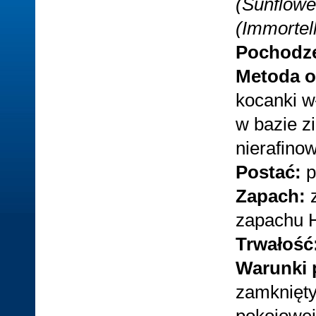
(Sunflowe
(Immortel
Pochodz
Metoda o
kocanki w
w bazie z
nierafino
Postać:
p
Zapach:
zapachu H
Trwałość
Warunki 
zamknięt