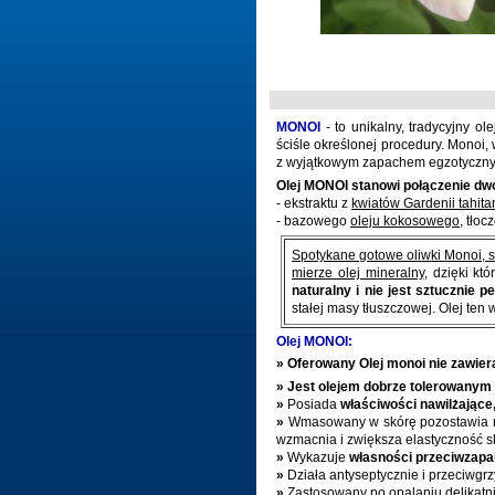
MONOI
- to unikalny, tradycyjny 
ściśle określonej procedury. Monoi,
z wyjątkowym zapachem egzotyczny
Olej MONOI stanowi połączenie dw
- ekstraktu z
kwiatów Gardenii tahita
- bazowego
oleju kokosowego
, tło
Spotykane gotowe oliwki Monoi, s
mierze olej mineralny
, dzięki kt
naturalny i nie jest sztucznie 
stałej masy tłuszczowej. Olej ten 
Olej MONOI:
»
Oferowany Olej monoi nie zawiera
»
Jest olejem dobrze tolerowanym
»
Posiada
właściwości nawilżające
»
Wmasowany w skórę pozostawia na j
wzmacnia i zwiększa elastyczność s
»
Wykazuje
własności przeciwzapal
»
Działa antyseptycznie i przeciwgrzy
»
Zastosowany po opalaniu delikatni