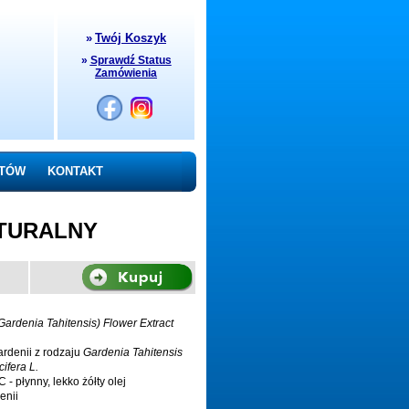
»
Twój Koszyk
»
Sprawdź Status
Zamówienia
NTÓW
KONTAKT
ATURALNY
Gardenia Tahitensis) Flower Extract
rdenii z rodzaju
Gardenia Tahitensis
ifera L.
 płynny, lekko żółty olej
enii