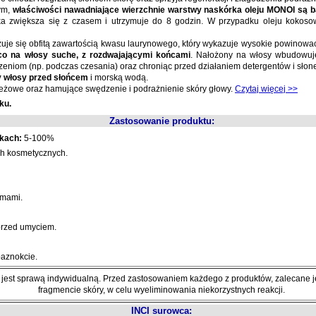
ym,
właściwości nawadniające wierzchnie warstwy naskórka oleju MONOI są ba
ka zwiększa się z czasem i utrzymuje do 8 godzin. W przypadku oleju kokos
je się obfitą zawartością kwasu laurynowego, który wykazuje wysokie powinowac
ąco na włosy suche, z rozdwajającymi końcami
. Nałożony na włosy wbudowuje 
niom (np. podczas czesania) oraz chroniąc przed działaniem detergentów i słone
cy włosy przed słońcem
i morską wodą.
eżowe oraz hamujące swędzenie i podrażnienie skóry głowy.
Czytaj więcej >>
ku.
Zastosowanie produktu:
kach:
5-100%
ch kosmetycznych.
amami.
przed umyciem.
paznokcie.
 jest sprawą indywidualną. Przed zastosowaniem każdego z produktów, zalecane 
fragmencie skóry, w celu wyeliminowania niekorzystnych reakcji.
INCI surowca: