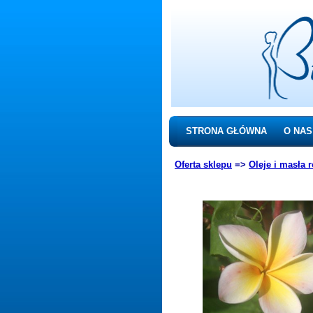
STRONA GŁÓWNA
O NAS
Oferta sklepu
=>
Oleje i masła 