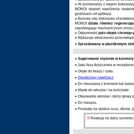
»
W porównaniu z olejem kokosow
MONOI stopień nawilżenia naskór
godzinach od aplikacji.
»
Bazowy olej kokosowy charakteryzu
MONOI
działa również regeneruj
zapobiegając mechanicznym zniszcze
»
Odpowiedni
jako olejek chronią
»
Wykazuje właściwości przeciwłupi
»
Sprzedawany w plastikowym słoi
»
Sugerowane stężenie w kosmety
»
Jako faza tłuszczowa w receptura
»
Olejki do twazy i ciała.
»
Dwufazowy nawilżacz
»
Do mieszania z kremami lub bals
»
Maski do włosów i na końcówki.
»
Olejowanie włosów i skóry głowy 
»
Do masażu.
»
Produkty na okolice oczu, dłonie, 
!!
Reakcja na dany surowiec