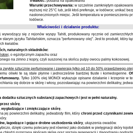
Trwałość:
podana na opakowaniu
Warunki przechowywania:
w szczelnie zamkniętym opakowaniu
wyższej niż 25°C lub, jeśli ktoś preferuje, w lodówce; unikać be
nasłonecznionych miejsc. Jeśli temperatura w pomieszczeniu pr
lodówce.
Właściwości i działanie produktu:
olej wywodzący się z rejonów wyspy Tahiti, produkowany ręcznie od zamierzchłyc
 w starym języku Tahitańskim, oznacza "perfumowany olej". Jest to produkt, który ł
ch kwiatów.
óch, naturalnych składników:
ńskiej
, o egzotycznym zapachu oraz
czonego na zimno z kopry, czyli suszonej na słońcu pulpy owocu palmy kokosowej.
ą zwykle sztucznie perfumowane i zawierają tylko od 10 do 50% prawdziwego olej
óremu oliwki te są stale płynne i jednocześnie bardziej tłuste i komedogenne.
Of
perfumowany.
Tylko 100% olej MONOI wykazuje opisane działanie i krzepnie w te
wchłania się dobrze w skórę i włosy, pozostawiając na powierzchni delikatny, jedwab
 dodatku sztucznych substancji zapachowych i jest w pełni naturalny.
 przez skórę
.
, wygładzające i zmiękczające skórę
.
ej powierzchni delikatny, jedwabisty film, który
chroni przed czynnikami zewn
kóry.
ne, łagodzące i gojące drobne uszkodzenia skóry
, ukąszenia owadów.
biczo, dzięki czemu polecany jest również jako dodatek w pielęgnacji skóry łojotok
e chłodzi rozgrzaną słońcem skórę oraz sprzyja regeneracji i złagodzeniu podraż