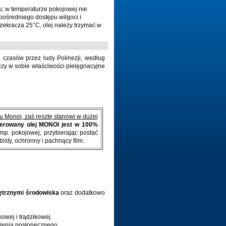
; w temperaturze pokojowej nie
zpośredniego dostępu wilgoci i
zekracza 25°C, olej należy trzymać w
h czasów przez ludy Polinezji, według
ączy w sobie właściwości pielęgnacyjne
u Monoi, zaś resztę stanowi w dużej
erowany olej MONOI jest w 100%
mp. pokojowej, przybierając postać
isty, ochronny i pachnący film.
ętrznymi środowiska
oraz dodatkowo
owej i trądzikowej.
nienia posłonecznego.