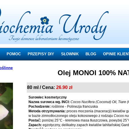
POMOC
PRZEPISY DIY
SŁOWNIK
BLOG
OPINIE KLIE
roślinne
Olej MONOI 100% N
80 ml / Cena:
26.90 zł
Surowiec kosmetyczny
Nazwa surowca wg. INCI:
Cocos Nucifera (Coconut) Oil, Tiare (
Pochodzenie:
roślinne - Polinezja francuska
Metoda otrzymywania:
proces moczenia (maceracji) kwiatów ga
w bazie zimnotłoczonego oleju kokosowego z rodzaju
Cocos nuc
Postać:
poniżej 25°C - kremowa masa tłuszczowa, powyżej 25°C -
Zapach:
egzotyczny, delikatny zapach kwiatów tahitańskiej Gard