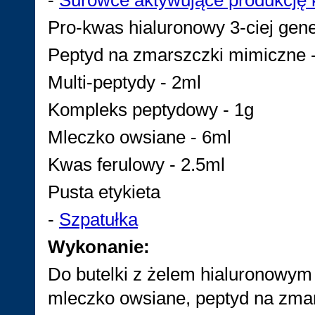
-
Surowce aktywujące produkcję 
Pro-kwas hialuronowy 3-ciej gener
Peptyd na zmarszczki mimiczne 
Multi-peptydy - 2ml
Kompleks peptydowy - 1g
Mleczko owsiane - 6ml
Kwas ferulowy - 2.5ml
Pusta etykieta
-
Szpatułka
Wykonanie:
Do butelki z żelem hialuronowym p
mleczko owsiane, peptyd na zmar