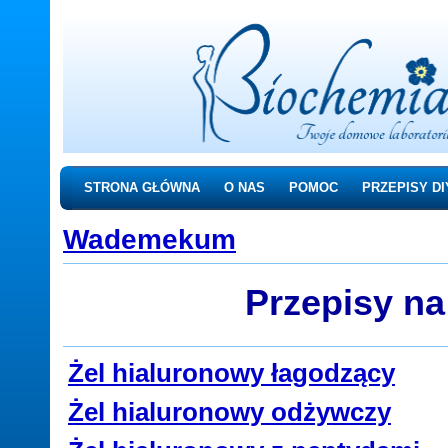
STRONA GŁÓWNA
O NAS
POMOC
PRZEPISY DI
Wademekum
Przepisy na
Żel hialuronowy łagodzący
Żel hialuronowy odżywczy