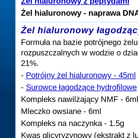
Żel hialuronowy z peptydami
Żel hialuronowy - naprawa DN
Żel hialuronowy łagodzą
Formuła na bazie potrójnego żel
rozpuszczalnych w wodzie o dzia
21%.
-
Potrójny żel hialuronowy - 45ml
-
Surowce łagodzące hydrofilowe
Kompleks nawilżający NMF - 6m
Mleczko owsiane - 6ml
Kompleks na naczynka - 1.5g
Kwas glicyryzynowy (ekstrakt z luk