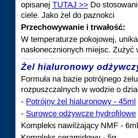
opisanej
TUTAJ >>
Do stosowania
ciele. Jako żel do paznokci
Przechowywanie i trwałość:
W temperaturze pokojowej, unika
nasłonecznionych miejsc. Zużyć 
Żel hialuronowy odżywcz
Formuła na bazie potrójnego żel
rozpuszczalnych w wodzie o dzi
-
Potrójny żel hialuronowy - 45ml
-
Surowce odżywcze hydrofilowe
Kompleks nawilżający NMF - 6m
Kompleks ceramidowy - 5g