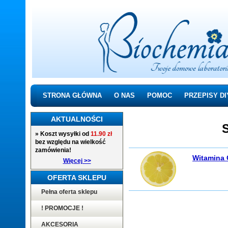
STRONA GŁÓWNA
O NAS
POMOC
PRZEPISY DI
AKTUALNOŚCI
» Koszt wysyłki od
11.90 zł
bez względu na wielkość
zamówienia!
Witamina 
Więcej >>
OFERTA SKLEPU
Pełna oferta sklepu
! PROMOCJE !
AKCESORIA