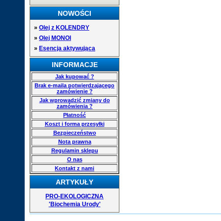
NOWOŚCI
»
Olej z KOLENDRY
»
Olej MONOI
»
Esencja aktywująca
INFORMACJE
Jak kupować ?
Brak e-maila potwierdzającego
zamówienie ?
Jak wprowadzić zmiany do
zamówienia ?
Płatność
Koszt i forma przesyłki
Bezpieczeństwo
Nota prawna
Regulamin sklepu
O nas
Kontakt z nami
ARTYKUŁY
PRO-EKOLOGICZNA
'Biochemia Urody'